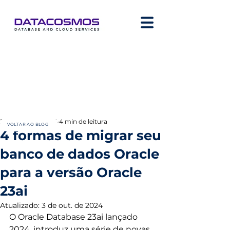
22 de mai. de 2024
4 min de leitura
VOLTAR AO BLOG
4 formas de migrar seu
banco de dados Oracle
para a versão Oracle
23ai
Atualizado:
3 de out. de 2024
O Oracle Database 23ai lançado 
2024, introduz uma série de novas 