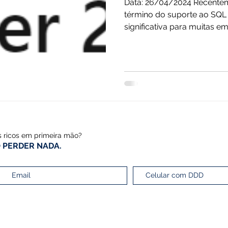
Data: 26/04/2024 Recentem
término do suporte ao SQL Server 2
significativa para muitas e
versão em seus ambientes 
suporte, os riscos de segu
aumentam. O que significa 
suporte ao SQL Server 2014,
significa que a Microsoft n
de segurança, correções d
s ricos em primeira mão?
 PERDER NADA.